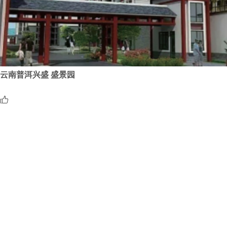
云南普洱兴盛 盛景园